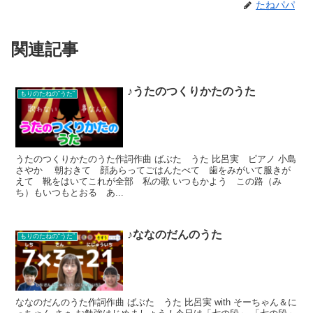
たねパパ
関連記事
♪うたのつくりかたのうた
もりのたねの“うた”
うたのつくりかたのうた作詞作曲 ばぶた うた 比呂実 ピアノ 小島
さやか 朝おきて 顔あらってごはんたべて 歯をみがいて服きが
えて 靴をはいてこれが全部 私の歌 いつもかよう この路（み
ち）もいつもとおる あ...
♪ななのだんのうた
もりのたねの“うた”
ななのだんのうた作詞作曲 ばぶた うた 比呂実 with そーちゃん＆に