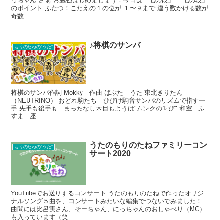
っちゃん さぁ お勉強はじめましょう！今日は「七の段」 「七の段」
のポイント ふたつ！こたえの１の位が １〜９まで 違う数かける数が
奇数...
♪将棋のサンバ
もりのたねの“うた”
将棋のサンバ作詞 Mokky 作曲 ばぶた うた 東北きりたん
（NEUTRINO） おどれ駒たち ひびけ駒音サンバのリズムで指す一
手 先手も後手も まったなし木目もようは"ムンクの叫び" 和室 ふ
すま 座...
うたのもりのたねファミリーコン
もりのたねの“うた”
サート2020
YouTubeでお送りするコンサート うたのもりのたねで作ったオリジ
ナルソング５曲を、コンサートみたいな編集でつないでみました！
曲間には比呂実さん、そーちゃん、にっちゃんのおしゃべり（MC）
も入っています（笑...